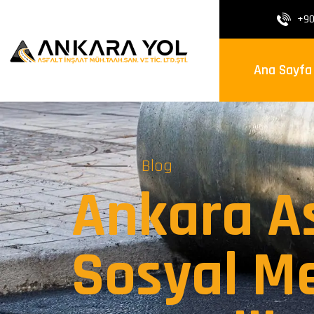
+90
Ana Sayfa
Blog
Ankara As
Sosyal M