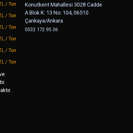
TL / Ton
Konutkent Mahallesi 3028 Cadde
A Blok K: 13 No: 104, 06510
TL / Ton
Çankaya/Ankara
TL / Ton
0532 172 95 36
TL / Ton
TL / Ton
TL / Ton
ve
ir.
ktır.