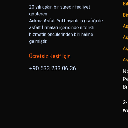
Bi
20 yılı aşkın bir süredir faaliyet
gösteren
Bi
Ankara Asfalt Yol başarılı iş grafiği ile
Aş
asfalt firmaları içerisinde nitelikli
hizmetin öncülerinden biri haline
Aş
gelmiştir.
Aş
Ücretsiz Keşif İçin
Aş
+90 533 233 06 36
No
Pe
Bi
2-
ww