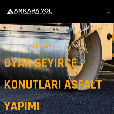
Referans
OYAK SEYIRCE
KONUTLARI ASFALT
YAPIMI