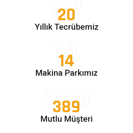
20
20
Yıllık Tecrübemiz
14
14
Makina Parkımız
389
389
Mutlu Müşteri