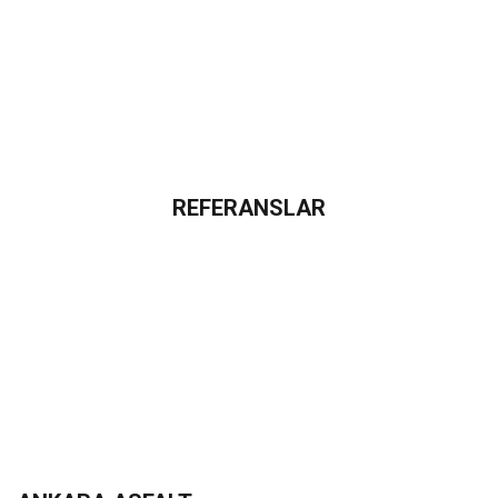
REFERANSLAR
Referans
Projelerimiz