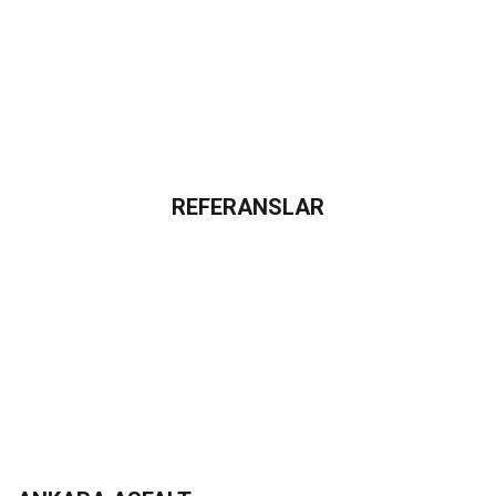
REFERANSLAR
Referans
Projelerimiz