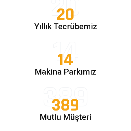
20
20
Yıllık Tecrübemiz
14
14
Makina Parkımız
389
389
Mutlu Müşteri