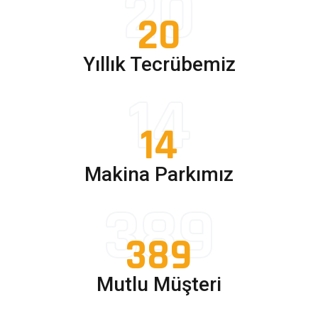
20
20
Yıllık Tecrübemiz
14
14
Makina Parkımız
389
389
Mutlu Müşteri