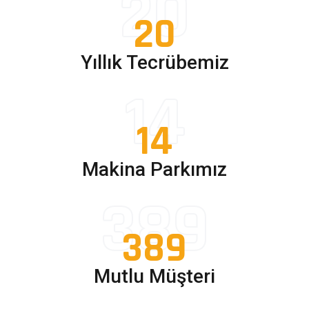
20
20
Yıllık Tecrübemiz
14
14
Makina Parkımız
389
389
Mutlu Müşteri