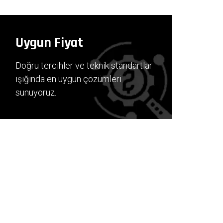
Uygun Fiyat
Doğru tercihler ve teknik standartlar
ışığında en uygun çözümleri
sunuyoruz.