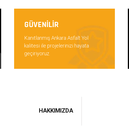
GÜVENİLİR
Kanıtlanmış Ankara Asfalt Yol
kalitesi ile projelerinizi hayata
geçiriyoruz.
HAKKIMIZDA