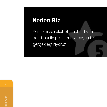
Neden Biz
Yenilikçi ve rekabetçi asfalt fiyatı
politikası ile projelerinizi başarı ile
gerçekleştiriyoruz.
←
Teklif Alın